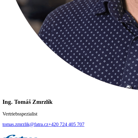
Ing. Tomáš Zmrzlík
Vertriebsspezialist
tomas.zmrzlik@fatra.cz
+420 724 405 707