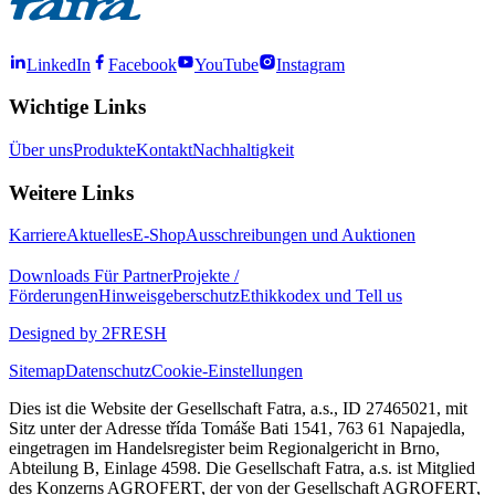
LinkedIn
Facebook
YouTube
Instagram
Wichtige Links
Über uns
Produkte
Kontakt
Nachhaltigkeit
Weitere Links
Karriere
Aktuelles
E-Shop
Ausschreibungen und Auktionen
Downloads
Für Partner
Projekte /
Förderungen
Hinweisgeberschutz
Ethikkodex und Tell us
Designed by 2FRESH
Sitemap
Datenschutz
Cookie-Einstellungen
Dies ist die Website der Gesellschaft Fatra, a.s., ID 27465021, mit
Sitz unter der Adresse třída Tomáše Bati 1541, 763 61 Napajedla,
eingetragen im Handelsregister beim Regionalgericht in Brno,
Abteilung B, Einlage 4598. Die Gesellschaft Fatra, a.s. ist Mitglied
des Konzerns AGROFERT, der von der Gesellschaft AGROFERT,