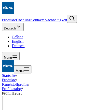
Produkte
Über uns
Kontakte
Nachhaltigkeit
Deutsch
Čeština
English
Deutsch
Menu
Menu
Startseite
/
Produkte
/
Kunststoffprofile
/
Profilkatalog
/
Profil H2625