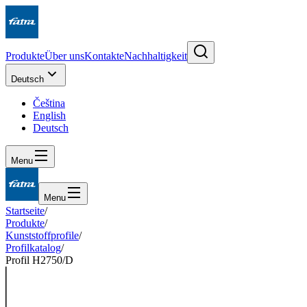
Produkte
Über uns
Kontakte
Nachhaltigkeit
Deutsch
Čeština
English
Deutsch
Menu
Menu
Startseite
/
Produkte
/
Kunststoffprofile
/
Profilkatalog
/
Profil H2750/D