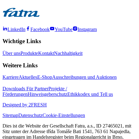
LinkedIn
Facebook
YouTube
Instagram
Wichtige Links
Über uns
Produkte
Kontakt
Nachhaltigkeit
Weitere Links
Karriere
Aktuelles
E-Shop
Ausschreibungen und Auktionen
Downloads
Für Partner
Projekte /
Förderungen
Hinweisgeberschutz
Ethikkodex und Tell us
Designed by 2FRESH
Sitemap
Datenschutz
Cookie-Einstellungen
Dies ist die Website der Gesellschaft Fatra, a.s., ID 27465021, mit
Sitz unter der Adresse třída Tomáše Bati 1541, 763 61 Napajedla,
eingetragen im Handelsregister beim Regionalgericht in Brno,