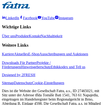
LinkedIn
Facebook
YouTube
Instagram
Wichtige Links
Über uns
Produkte
Kontakt
Nachhaltigkeit
Weitere Links
Karriere
Aktuelles
E-Shop
Ausschreibungen und Auktionen
Downloads
Für Partner
Projekte /
Förderungen
Hinweisgeberschutz
Ethikkodex und Tell us
Designed by 2FRESH
Sitemap
Datenschutz
Cookie-Einstellungen
Dies ist die Website der Gesellschaft Fatra, a.s., ID 27465021, mit
Sitz unter der Adresse třída Tomáše Bati 1541, 763 61 Napajedla,
eingetragen im Handelsregister beim Regionalgericht in Brno,
Abteilung B, Einlage 4598. Die Gesellschaft Fatra, a.s. ist Mitglied