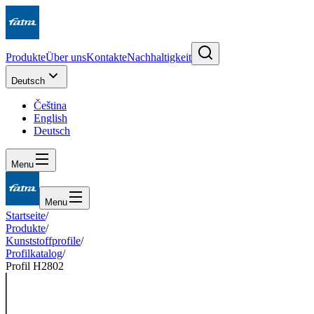
Produkte
Über uns
Kontakte
Nachhaltigkeit
Deutsch
Čeština
English
Deutsch
Menu
Menu
Startseite
/
Produkte
/
Kunststoffprofile
/
Profilkatalog
/
Profil H2802