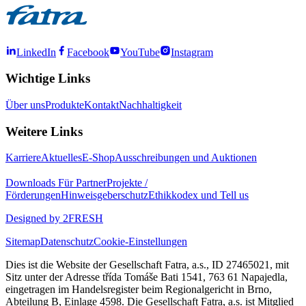
LinkedIn
Facebook
YouTube
Instagram
Wichtige Links
Über uns
Produkte
Kontakt
Nachhaltigkeit
Weitere Links
Karriere
Aktuelles
E-Shop
Ausschreibungen und Auktionen
Downloads
Für Partner
Projekte /
Förderungen
Hinweisgeberschutz
Ethikkodex und Tell us
Designed by 2FRESH
Sitemap
Datenschutz
Cookie-Einstellungen
Dies ist die Website der Gesellschaft Fatra, a.s., ID 27465021, mit
Sitz unter der Adresse třída Tomáše Bati 1541, 763 61 Napajedla,
eingetragen im Handelsregister beim Regionalgericht in Brno,
Abteilung B, Einlage 4598. Die Gesellschaft Fatra, a.s. ist Mitglied