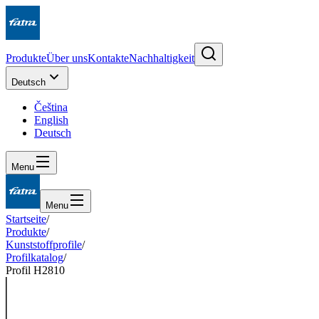
Produkte
Über uns
Kontakte
Nachhaltigkeit
Deutsch
Čeština
English
Deutsch
Menu
Menu
Startseite
/
Produkte
/
Kunststoffprofile
/
Profilkatalog
/
Profil H2810