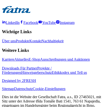
LinkedIn
Facebook
YouTube
Instagram
Wichtige Links
Über uns
Produkte
Kontakt
Nachhaltigkeit
Weitere Links
Karriere
Aktuelles
E-Shop
Ausschreibungen und Auktionen
Downloads
Für Partner
Projekte /
Förderungen
Hinweisgeberschutz
Ethikkodex und Tell us
Designed by 2FRESH
Sitemap
Datenschutz
Cookie-Einstellungen
Dies ist die Website der Gesellschaft Fatra, a.s., ID 27465021, mit
Sitz unter der Adresse třída Tomáše Bati 1541, 763 61 Napajedla,
eingetragen im Handelsregister beim Regionalgericht in Brno,