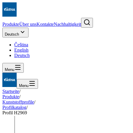
Produkte
Über uns
Kontakte
Nachhaltigkeit
Deutsch
Čeština
English
Deutsch
Menu
Menu
Startseite
/
Produkte
/
Kunststoffprofile
/
Profilkatalog
/
Profil H2969