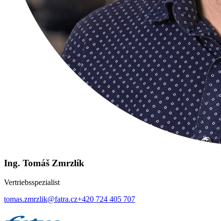
Ing. Tomáš Zmrzlík
Vertriebsspezialist
tomas.zmrzlik@fatra.cz
+420 724 405 707