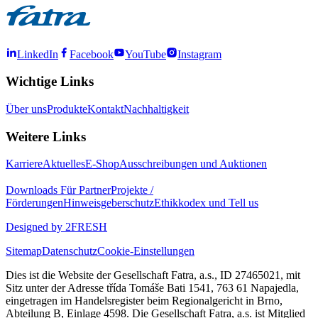
LinkedIn
Facebook
YouTube
Instagram
Wichtige Links
Über uns
Produkte
Kontakt
Nachhaltigkeit
Weitere Links
Karriere
Aktuelles
E-Shop
Ausschreibungen und Auktionen
Downloads
Für Partner
Projekte /
Förderungen
Hinweisgeberschutz
Ethikkodex und Tell us
Designed by 2FRESH
Sitemap
Datenschutz
Cookie-Einstellungen
Dies ist die Website der Gesellschaft Fatra, a.s., ID 27465021, mit
Sitz unter der Adresse třída Tomáše Bati 1541, 763 61 Napajedla,
eingetragen im Handelsregister beim Regionalgericht in Brno,
Abteilung B, Einlage 4598. Die Gesellschaft Fatra, a.s. ist Mitglied