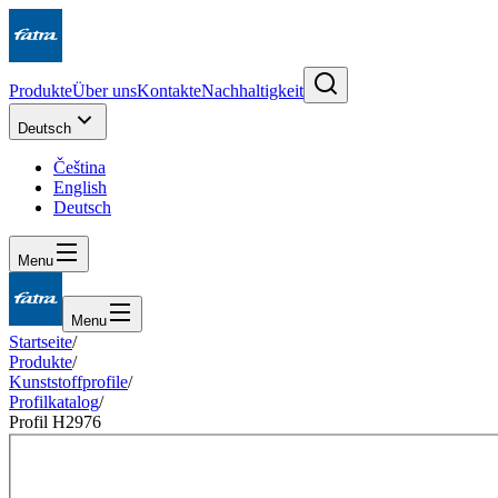
Produkte
Über uns
Kontakte
Nachhaltigkeit
Deutsch
Čeština
English
Deutsch
Menu
Menu
Startseite
/
Produkte
/
Kunststoffprofile
/
Profilkatalog
/
Profil H2976