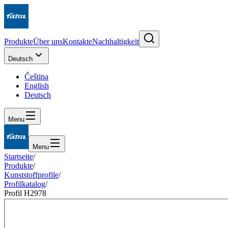
Produkte
Über uns
Kontakte
Nachhaltigkeit
Deutsch
Čeština
English
Deutsch
Menu
Menu
Startseite
/
Produkte
/
Kunststoffprofile
/
Profilkatalog
/
Profil H2978