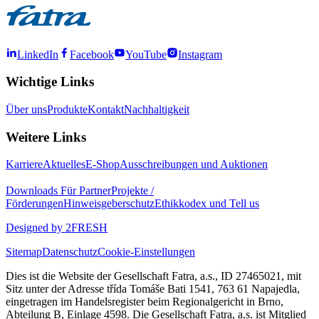
LinkedIn
Facebook
YouTube
Instagram
Wichtige Links
Über uns
Produkte
Kontakt
Nachhaltigkeit
Weitere Links
Karriere
Aktuelles
E-Shop
Ausschreibungen und Auktionen
Downloads
Für Partner
Projekte /
Förderungen
Hinweisgeberschutz
Ethikkodex und Tell us
Designed by 2FRESH
Sitemap
Datenschutz
Cookie-Einstellungen
Dies ist die Website der Gesellschaft Fatra, a.s., ID 27465021, mit
Sitz unter der Adresse třída Tomáše Bati 1541, 763 61 Napajedla,
eingetragen im Handelsregister beim Regionalgericht in Brno,
Abteilung B, Einlage 4598. Die Gesellschaft Fatra, a.s. ist Mitglied