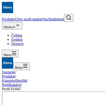
Produkte
Über uns
Kontakte
Nachhaltigkeit
Deutsch
Čeština
English
Deutsch
Menu
Menu
Startseite
/
Produkte
/
Kunststoffprofile
/
Profilkatalog
/
Profil H3067