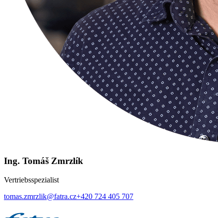
Ing. Tomáš Zmrzlík
Vertriebsspezialist
tomas.zmrzlik@fatra.cz
+420 724 405 707