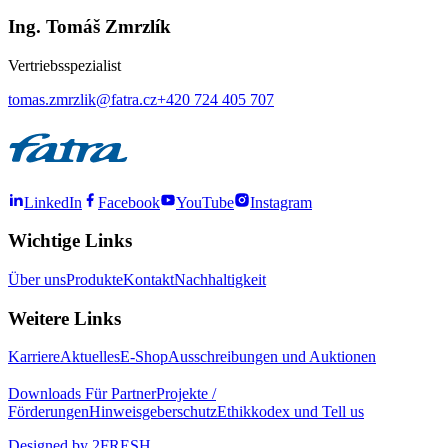
Ing. Tomáš Zmrzlík
Vertriebsspezialist
tomas.zmrzlik@fatra.cz
+420 724 405 707
LinkedIn
Facebook
YouTube
Instagram
Wichtige Links
Über uns
Produkte
Kontakt
Nachhaltigkeit
Weitere Links
Karriere
Aktuelles
E-Shop
Ausschreibungen und Auktionen
Downloads
Für Partner
Projekte /
Förderungen
Hinweisgeberschutz
Ethikkodex und Tell us
Designed by 2FRESH