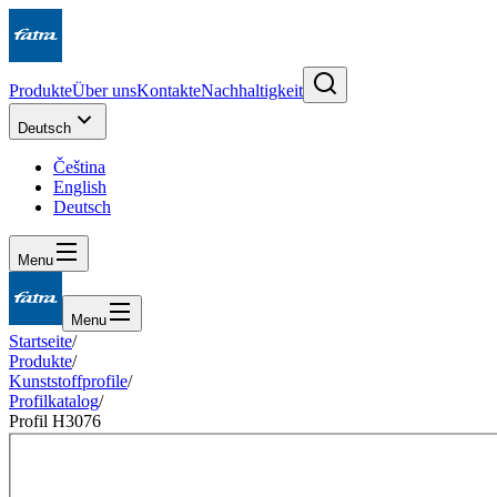
Produkte
Über uns
Kontakte
Nachhaltigkeit
Deutsch
Čeština
English
Deutsch
Menu
Menu
Startseite
/
Produkte
/
Kunststoffprofile
/
Profilkatalog
/
Profil H3076