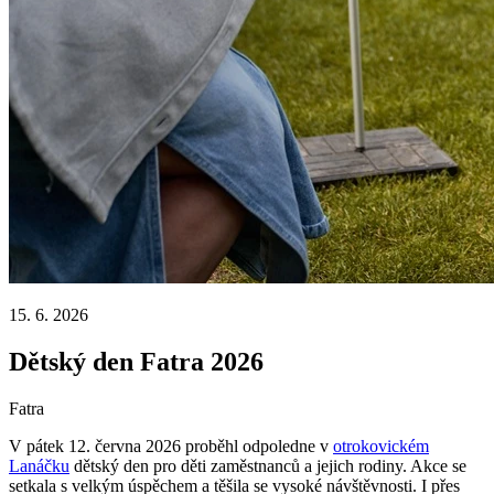
15. 6. 2026
Dětský den Fatra 2026
Fatra
V pátek 12. června 2026 proběhl odpoledne v
otrokovickém
Lanáčku
dětský den pro děti zaměstnanců a jejich rodiny. Akce se
setkala s velkým úspěchem a těšila se vysoké návštěvnosti. I přes