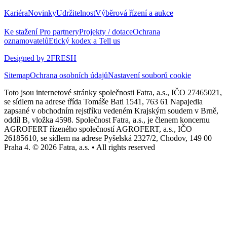
Kariéra
Novinky
Udržitelnost
Výběrová řízení a aukce
Ke stažení
Pro partnery
Projekty / dotace
Ochrana
oznamovatelů
Etický kodex a Tell us
Designed by 2FRESH
Sitemap
Ochrana osobních údajů
Nastavení souborů cookie
Toto jsou internetové stránky společnosti Fatra, a.s., IČO 27465021,
se sídlem na adrese třída Tomáše Bati 1541, 763 61 Napajedla
zapsané v obchodním rejstříku vedeném Krajským soudem v Brně,
oddíl B, vložka 4598. Společnost Fatra, a.s., je členem koncernu
AGROFERT řízeného společností AGROFERT, a.s., IČO
26185610, se sídlem na adrese Pyšelská 2327/2, Chodov, 149 00
Praha 4. © 2026 Fatra, a.s. • All rights reserved