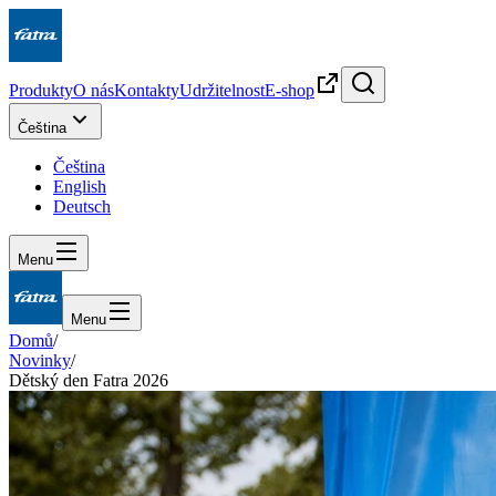
Produkty
O nás
Kontakty
Udržitelnost
E-shop
Čeština
Čeština
English
Deutsch
Menu
Menu
Domů
/
Novinky
/
Dětský den Fatra 2026