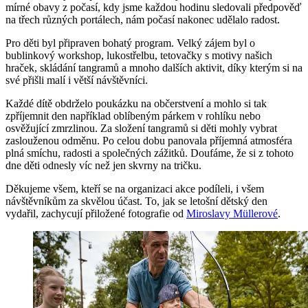
mírné obavy z počasí, kdy jsme každou hodinu sledovali předpověď
na třech různých portálech, nám počasí nakonec udělalo radost.
Pro děti byl připraven bohatý program. Velký zájem byl o
bublinkový workshop, lukostřelbu, tetovačky s motivy našich
hraček, skládání tangramů a mnoho dalších aktivit, díky kterým si na
své přišli malí i větší návštěvníci.
Každé dítě obdrželo poukázku na občerstvení a mohlo si tak
zpříjemnit den například oblíbeným párkem v rohlíku nebo
osvěžující zmrzlinou. Za složení tangramů si děti mohly vybrat
zaslouženou odměnu. Po celou dobu panovala příjemná atmosféra
plná smíchu, radosti a společných zážitků. Doufáme, že si z tohoto
dne děti odnesly víc než jen skvrny na tričku.
Děkujeme všem, kteří se na organizaci akce podíleli, i všem
návštěvníkům za skvělou účast. To, jak se letošní dětský den
vydařil, zachycují přiložené fotografie od
Miroslavy Müllerové
.