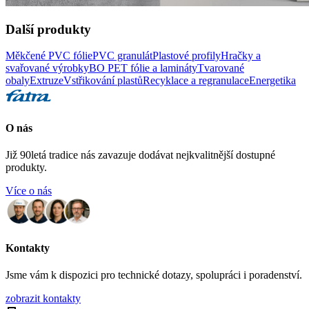
Další produkty
Měkčené PVC fólie
PVC granulát
Plastové profily
Hračky a
svařované výrobky
BO PET fólie a lamináty
Tvarované
obaly
Extruze
Vstřikování plastů
Recyklace a regranulace
Energetika
O nás
Již 90letá tradice nás zavazuje dodávat nejkvalitnější dostupné
produkty.
Více o nás
Kontakty
Jsme vám k dispozici pro technické dotazy, spolupráci i poradenství.
zobrazit kontakty