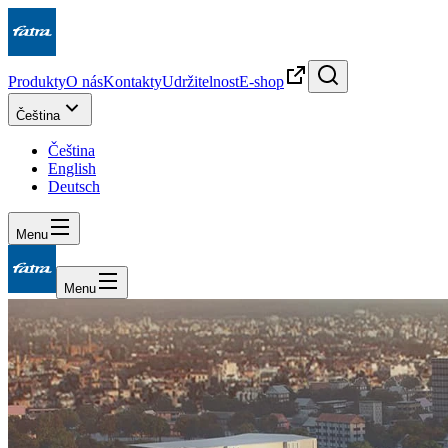
Produkty
O nás
Kontakty
Udržitelnost
E-shop
Čeština
Čeština
English
Deutsch
Menu
Menu