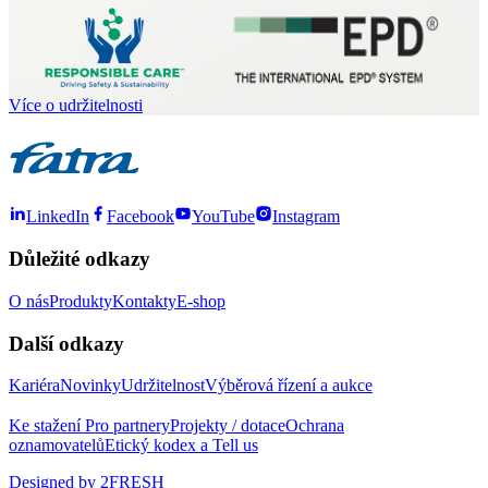
Více o udržitelnosti
LinkedIn
Facebook
YouTube
Instagram
Důležité odkazy
O nás
Produkty
Kontakty
E-shop
Další odkazy
Kariéra
Novinky
Udržitelnost
Výběrová řízení a aukce
Ke stažení
Pro partnery
Projekty / dotace
Ochrana
oznamovatelů
Etický kodex a Tell us
Designed by 2FRESH