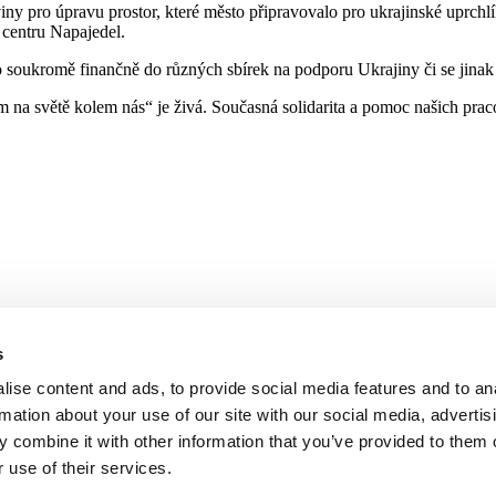
ny pro úpravu prostor, které město připravovalo pro ukrajinské uprchlí
 centru Napajedel.
oukromě finančně do různých sbírek na podporu Ukrajiny či se jinak 
nám na světě kolem nás“ je živá. Současná solidarita a pomoc našich pr
s
ise content and ads, to provide social media features and to an
rmation about your use of our site with our social media, advertis
 combine it with other information that you’ve provided to them o
 kodex a Tell us
 use of their services.