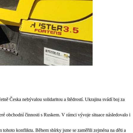
etně Česka nebývalou solidaritou a štědrostí. Ukrajina svádí boj za
eré obchodní činnosti s Ruskem. V rámci vývoje situace následovalo i
em tohoto konfliktu. Během sbírky jsme se zaměřili zejména na děti a