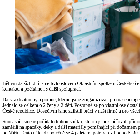
Během dalších dní jsme byli osloveni Oblastním spolkem Českého čer
kontaktu a počítáme i s další spoluprací.
Další aktivitou byla pomoc, kterou jsme zorganizovali pro našeho age
Jednalo se celkem o 2 ženy a 2 děti. Postupně se po vlastní ose dosta
České republice. Dospělým jsme zajistili práci v naší firmě a pro vše
Současně jsme uspořádali druhou sbírku, kterou jsme směřovali přím
zaměřili na spacáky, deky a další materiály pomáhající při dočasném 
polštářů. Tento náklad společně se 4 paletami potravin v hodnotě př