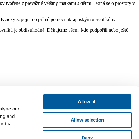
ky tvořené z převážné většiny matkami s dětmi. Jedná se o prostory v
fyzicky zapojili do přímé pomoci ukrajinským uprchlíkům.
acovníků je obdivuhodná. Děkujeme všem, kdo podpořili nebo ještě
Allow all
alyse our
ing and
Allow selection
r that
Deny