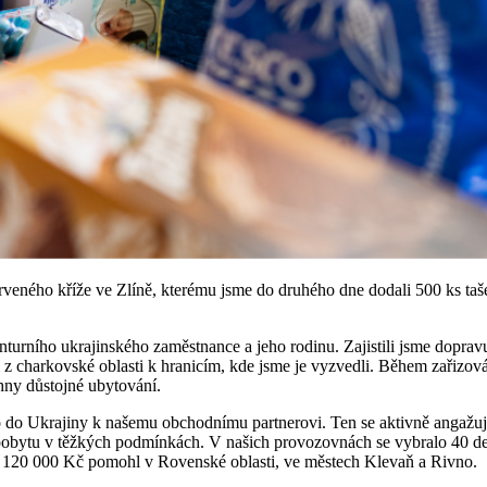
veného kříže ve Zlíně, kterému jsme do druhého dne dodali 500 ks taš
nturního ukrajinského zaměstnance a jeho rodinu. Zajistili jsme dopra
li z charkovské oblasti k hranicím, kde jsme je vyzvedli. Během zařizov
chny důstojné ubytování.
o do Ukrajiny k našemu obchodnímu partnerovi. Ten se aktivně angažuj
pobytu v těžkých podmínkách. V našich provozovnách se vybralo 40 dek,
es 120 000 Kč pomohl v Rovenské oblasti, ve městech Klevaň a Rivno.