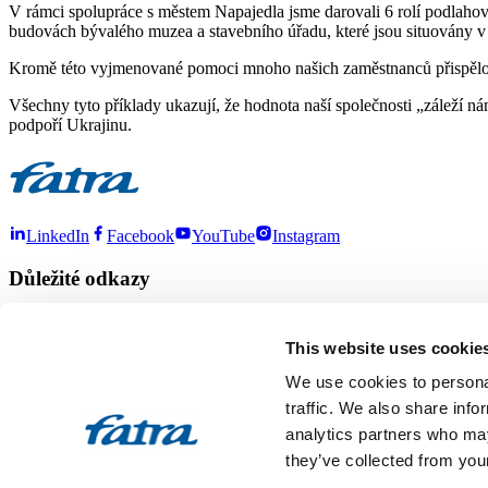
V rámci spolupráce s městem Napajedla jsme darovali 6 rolí podlahovi
budovách bývalého muzea a stavebního úřadu, které jsou situovány v
Kromě této vyjmenované pomoci mnoho našich zaměstnanců přispělo s
Všechny tyto příklady ukazují, že hodnota naší společnosti „záleží 
podpoří Ukrajinu.
LinkedIn
Facebook
YouTube
Instagram
Důležité odkazy
O nás
Produkty
Kontakty
E-shop
This website uses cookie
Další odkazy
We use cookies to personal
Kariéra
Novinky
Udržitelnost
Výběrová řízení a aukce
traffic. We also share info
analytics partners who may
Ke stažení
Pro partnery
Projekty / dotace
Ochrana oznamovatelů
Etický
they’ve collected from your
Designed by 2FRESH