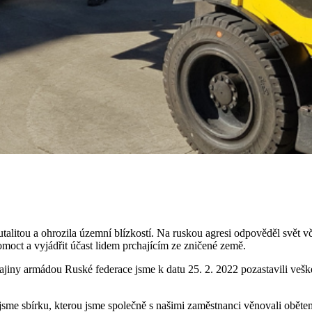
alitou a ohrozila územní blízkostí. Na ruskou agresi odpověděl svět vč
oct a vyjádřit účast lidem prchajícím ze zničené země.
ajiny armádou Ruské federace jsme k datu 25. 2. 2022 pozastavili vešk
li jsme sbírku, kterou jsme společně s našimi zaměstnanci věnovali obět