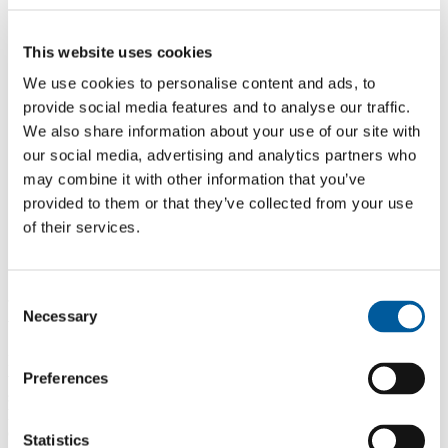
This website uses cookies
We use cookies to personalise content and ads, to
provide social media features and to analyse our traffic.
We also share information about your use of our site with
our social media, advertising and analytics partners who
may combine it with other information that you’ve
provided to them or that they’ve collected from your use
of their services.
Consent
Necessary
Selection
V říjnu Vás Fatra zve na veletrh INDEX
Fatra, a.s. se ve dnech 19. - 22. října 2021 zúčastní Mezinárodního
Preferences
veletrhu INDEX´20 v Ženěvě, kde bude prezentovat výrobky
segmentu „Paropropustné fólie a lamináty“ určené pro oblast
hygieny a zdravotnických aplikací. Veletrh INDEX, pořádaný
obvykle jednou za 3 roky, je nejvýznamnější světovou výstavou
Statistics