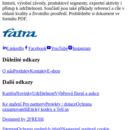
historii, výrobní závody, produktové segmenty, exportní aktivity i
přístup k udržitelnosti. Součástí jsou také příklady referencí a cíle v
oblasti kvality a životního prostředí. Prohlédněte si
dokument ve
formátu PDF
.
LinkedIn
Facebook
YouTube
Instagram
Důležité odkazy
O nás
Produkty
Kontakty
E-shop
Další odkazy
Kariéra
Novinky
Udržitelnost
Výběrová řízení a aukce
Ke stažení
Pro partnery
Projekty / dotace
Ochrana
oznamovatelů
Etický kodex a Tell us
Designed by 2FRESH
Sitemap
Ochrana osobních údajů
Nastavení souborů cookie