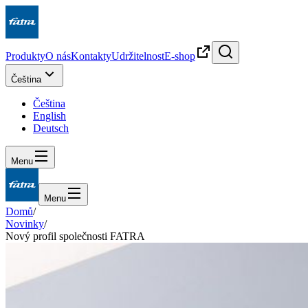
Produkty
O nás
Kontakty
Udržitelnost
E-shop
Čeština
Čeština
English
Deutsch
Menu
Menu
Domů
/
Novinky
/
Nový profil společnosti FATRA