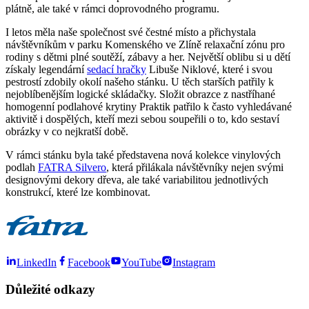
plátně, ale také v rámci doprovodného programu.
I letos měla naše společnost své čestné místo a přichystala
návštěvníkům v parku Komenského ve Zlíně relaxační zónu pro
rodiny s dětmi plné soutěží, zábavy a her. Největší oblibu si u dětí
získaly legendární
sedací hračky
Libuše Niklové, které i svou
pestrostí zdobily okolí našeho stánku. U těch starších patřily k
nejoblíbenějším logické skládačky. Složit obrazce z nastříhané
homogenní podlahové krytiny Praktik patřilo k často vyhledávané
aktivitě i dospělých, kteří mezi sebou soupeřili o to, kdo sestaví
obrázky v co nejkratší době.
V rámci stánku byla také představena nová kolekce vinylových
podlah
FATRA Silvero
, která přilákala návštěvníky nejen svými
designovými dekory dřeva, ale také variabilitou jednotlivých
konstrukcí, které lze kombinovat.
LinkedIn
Facebook
YouTube
Instagram
Důležité odkazy