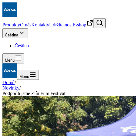
Produkty
O nás
Kontakty
Udržitelnost
E-shop
Čeština
Čeština
Menu
Menu
Domů
/
Novinky
/
Podpořili jsme Zlín Film Festival