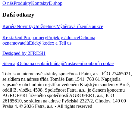
O nás
Produkty
Kontakty
E-shop
Další odkazy
Kariéra
Novinky
Udržitelnost
Výběrová řízení a aukce
Ke stažení
Pro partnery
Projekty / dotace
Ochrana
oznamovatelů
Etický kodex a Tell us
Designed by 2FRESH
Sitemap
Ochrana osobních údajů
Nastavení souborů cookie
Toto jsou internetové stránky společnosti Fatra, a.s., IČO 27465021,
se sídlem na adrese třída Tomáše Bati 1541, 763 61 Napajedla
zapsané v obchodním rejstříku vedeném Krajským soudem v Brně,
oddíl B, vložka 4598. Společnost Fatra, a.s., je členem koncernu
AGROFERT řízeného společností AGROFERT, a.s., IČO
26185610, se sídlem na adrese Pyšelská 2327/2, Chodov, 149 00
Praha 4. © 2026 Fatra, a.s. • All rights reserved