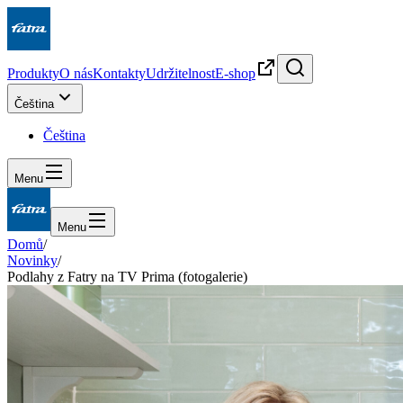
Produkty
O nás
Kontakty
Udržitelnost
E-shop
Čeština
Čeština
Menu
Menu
Domů
/
Novinky
/
Podlahy z Fatry na TV Prima (fotogalerie)