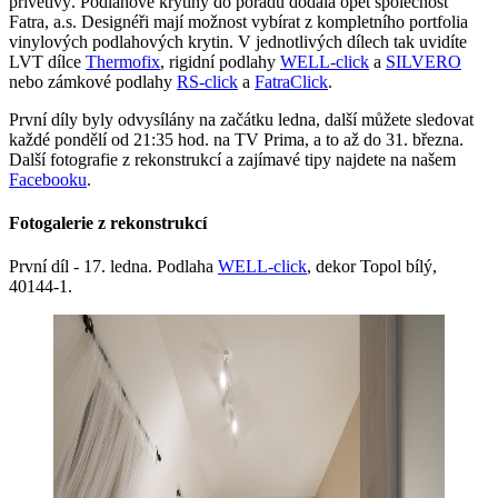
přívětivý. Podlahové krytiny do pořadu dodala opět společnost
Fatra, a.s. Designéři mají možnost vybírat z kompletního portfolia
vinylových podlahových krytin. V jednotlivých dílech tak uvidíte
LVT dílce
Thermofix
, rigidní podlahy
WELL-click
a
SILVERO
nebo zámkové podlahy
RS-click
a
FatraClick
.
První díly byly odvysílány na začátku ledna, další můžete sledovat
každé pondělí od 21:35 hod. na TV Prima, a to až do 31. března.
Další fotografie z rekonstrukcí a zajímavé tipy najdete na našem
Facebooku
.
Fotogalerie z rekonstrukcí
První díl - 17. ledna. Podlaha
WELL-click
, dekor Topol bílý,
40144-1.