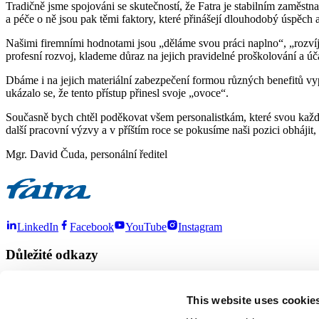
Tradičně jsme spojováni se skutečností, že Fatra je stabilním zaměstn
a péče o ně jsou pak těmi faktory, které přinášejí dlouhodobý úspěch 
Našimi firemními hodnotami jsou „děláme svou práci naplno“, „rozvíj
profesní rozvoj, klademe důraz na jejich pravidelné proškolování a ú
Dbáme i na jejich materiální zabezpečení formou různých benefitů vyp
ukázalo se, že tento přístup přinesl svoje „ovoce“.
Současně bych chtěl poděkovat všem personalistkám, které svou každo
další pracovní výzvy a v příštím roce se pokusíme naši pozici obhájit, 
Mgr. David Čuda, personální ředitel
LinkedIn
Facebook
YouTube
Instagram
Důležité odkazy
O nás
Produkty
Kontakty
E-shop
This website uses cookie
Další odkazy