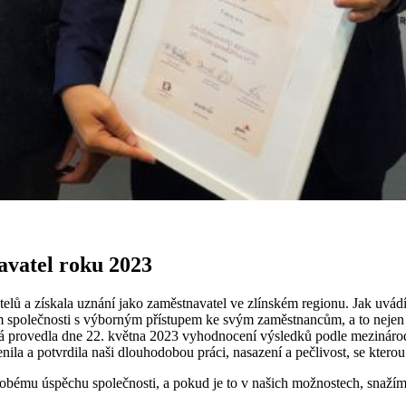
avatel roku 2023
elů a získala uznání jako zaměstnavatel ve zlínském regionu. Jak uvádí 
em společnosti s výborným přístupem ke svým zaměstnancům, a to nejen c
á provedla dne 22. května 2023 vyhodnocení výsledků podle mezinárodní
enila a potvrdila naši dlouhodobou práci, nasazení a pečlivost, se kte
obému úspěchu společnosti, a pokud je to v našich možnostech, snažím