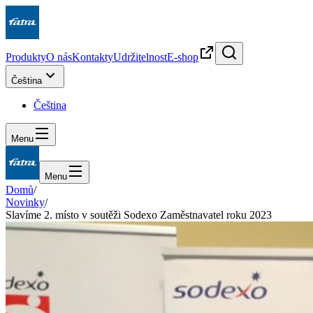
Produkty
O nás
Kontakty
Udržitelnost
E-shop
Čeština
Čeština
Menu
Menu
Domů
/
Novinky
/
Slavíme 2. místo v soutěži Sodexo Zaměstnavatel roku 2023