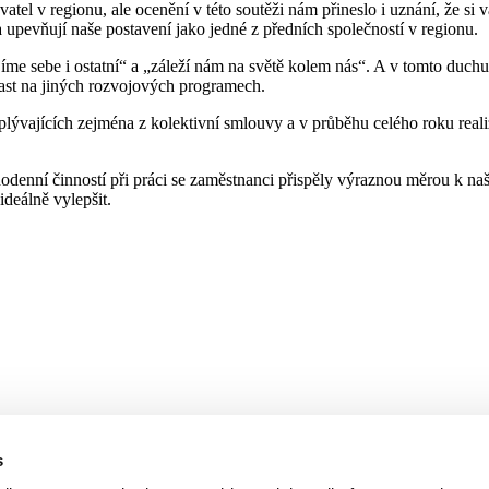
avatel v regionu, ale ocenění v této soutěži nám přineslo i uznání, že
a upevňují naše postavení jako jedné z předních společností v regionu.
íme sebe i ostatní“ a „záleží nám na světě kolem nás“. A v tomto duch
čast na jiných rozvojových programech.
lývajících zejména z kolektivní smlouvy a v průběhu celého roku reali
denní činností při práci se zaměstnanci přispěly výraznou měrou k na
ideálně vylepšit.
s