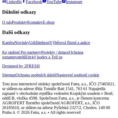
LinkedIn
Facebook
YouTube
Instagram
Důležité odkazy
O nás
Produkty
Kontakty
E-shop
Další odkazy
Kariéra
Novinky
Udržitelnost
Výběrová řízení a aukce
Ke stažení
Pro partnery
Projekty / dotace
Ochrana
oznamovatelů
Etický kodex a Tell us
Designed by 2FRESH
Sitemap
Ochrana osobních údajů
Nastavení souborů cookie
Toto jsou internetové stránky společnosti Fatra, a.s., IČO 27465021,
se sídlem na adrese třída Tomáše Bati 1541, 763 61 Napajedla
zapsané v obchodním rejstříku vedeném Krajským soudem v Brně,
oddíl B, vložka 4598. Společnost Fatra, a.s., je členem koncernu
AGROFERT řízeného společností AGROFERT, a.s., IČO
26185610, se sídlem na adrese Pyšelská 2327/2, Chodov, 149 00
Praha 4. © 2026 Fatra, a.s. • All rights reserved