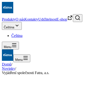
Produkty
O nás
Kontakty
Udržitelnost
E-shop
Čeština
Čeština
Menu
Menu
Domů
/
Novinky
/
Vyjádření společnosti Fatra, a.s.