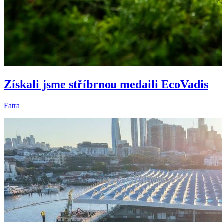
Získali jsme stříbrnou medaili EcoVadis
Fatra