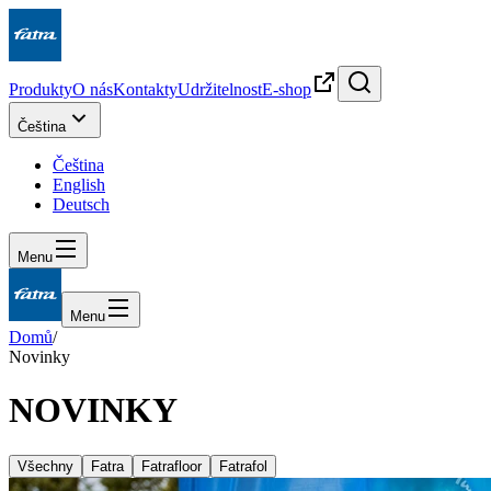
Produkty
O nás
Kontakty
Udržitelnost
E-shop
Čeština
Čeština
English
Deutsch
Menu
Menu
Domů
/
Novinky
NOVINKY
Všechny
Fatra
Fatrafloor
Fatrafol