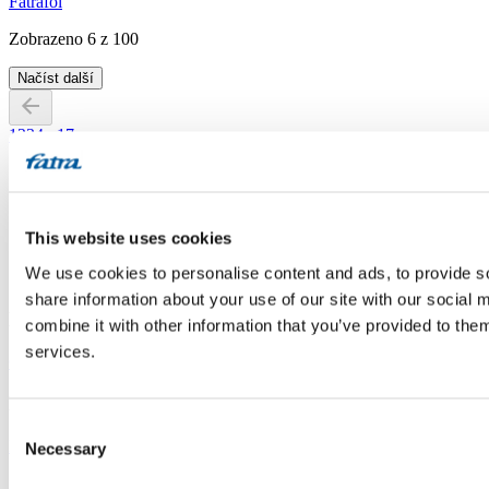
Fatrafol
Zobrazeno
6
z
100
Načíst další
1
2
3
4
...
17
This website uses cookies
We use cookies to personalise content and ads, to provide so
LinkedIn
Facebook
YouTube
Instagram
share information about your use of our site with our social
Důležité odkazy
combine it with other information that you’ve provided to them
services.
O nás
Produkty
Kontakty
E-shop
Další odkazy
Consent
Kariéra
Novinky
Udržitelnost
Výběrová řízení a aukce
Necessary
Selection
Ke stažení
Pro partnery
Projekty / dotace
Ochrana