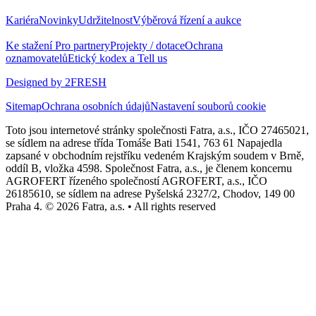
Kariéra
Novinky
Udržitelnost
Výběrová řízení a aukce
Ke stažení
Pro partnery
Projekty / dotace
Ochrana
oznamovatelů
Etický kodex a Tell us
Designed by 2FRESH
Sitemap
Ochrana osobních údajů
Nastavení souborů cookie
Toto jsou internetové stránky společnosti Fatra, a.s., IČO 27465021,
se sídlem na adrese třída Tomáše Bati 1541, 763 61 Napajedla
zapsané v obchodním rejstříku vedeném Krajským soudem v Brně,
oddíl B, vložka 4598. Společnost Fatra, a.s., je členem koncernu
AGROFERT řízeného společností AGROFERT, a.s., IČO
26185610, se sídlem na adrese Pyšelská 2327/2, Chodov, 149 00
Praha 4. © 2026 Fatra, a.s. • All rights reserved