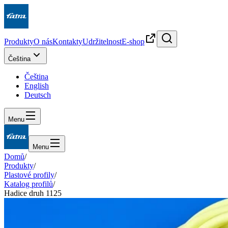
Produkty
O nás
Kontakty
Udržitelnost
E-shop
Čeština
Čeština
English
Deutsch
Menu
Menu
Domů
/
Produkty
/
Plastové profily
/
Katalog profilů
/
Hadice druh 1125