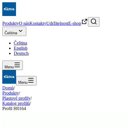
Produkty
O nás
Kontakty
Udržitelnost
E-shop
Čeština
Čeština
English
Deutsch
Menu
Menu
Domů
/
Produkty
/
Plastové profily
/
Katalog profilů
/
Profil H0164