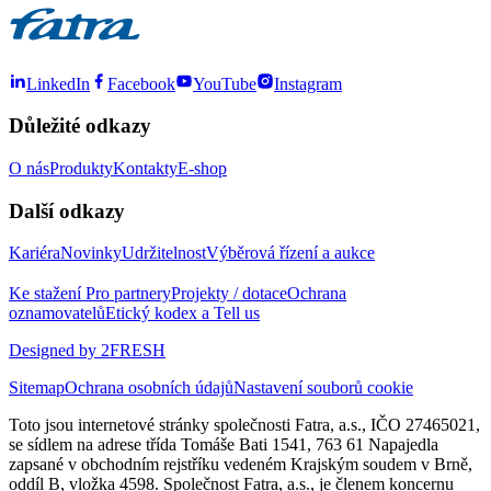
LinkedIn
Facebook
YouTube
Instagram
Důležité odkazy
O nás
Produkty
Kontakty
E-shop
Další odkazy
Kariéra
Novinky
Udržitelnost
Výběrová řízení a aukce
Ke stažení
Pro partnery
Projekty / dotace
Ochrana
oznamovatelů
Etický kodex a Tell us
Designed by 2FRESH
Sitemap
Ochrana osobních údajů
Nastavení souborů cookie
Toto jsou internetové stránky společnosti Fatra, a.s., IČO 27465021,
se sídlem na adrese třída Tomáše Bati 1541, 763 61 Napajedla
zapsané v obchodním rejstříku vedeném Krajským soudem v Brně,
oddíl B, vložka 4598. Společnost Fatra, a.s., je členem koncernu