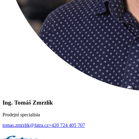
Ing. Tomáš Zmrzlík
Prodejní specialista
tomas.zmrzlik@fatra.cz
+420 724 405 707