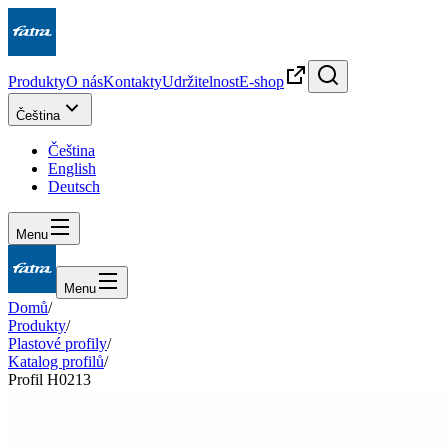
Produkty
O nás
Kontakty
Udržitelnost
E-shop
Čeština
Čeština
English
Deutsch
Menu
Menu
Domů
/
Produkty
/
Plastové profily
/
Katalog profilů
/
Profil H0213