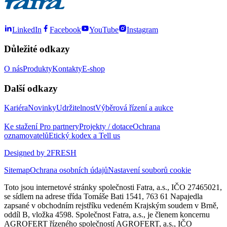
LinkedIn
Facebook
YouTube
Instagram
Důležité odkazy
O nás
Produkty
Kontakty
E-shop
Další odkazy
Kariéra
Novinky
Udržitelnost
Výběrová řízení a aukce
Ke stažení
Pro partnery
Projekty / dotace
Ochrana
oznamovatelů
Etický kodex a Tell us
Designed by 2FRESH
Sitemap
Ochrana osobních údajů
Nastavení souborů cookie
Toto jsou internetové stránky společnosti Fatra, a.s., IČO 27465021,
se sídlem na adrese třída Tomáše Bati 1541, 763 61 Napajedla
zapsané v obchodním rejstříku vedeném Krajským soudem v Brně,
oddíl B, vložka 4598. Společnost Fatra, a.s., je členem koncernu
AGROFERT řízeného společností AGROFERT, a.s., IČO