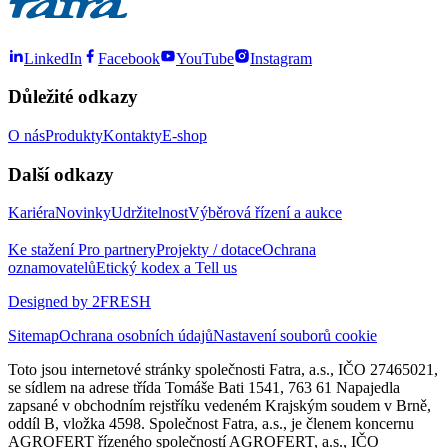
LinkedIn
Facebook
YouTube
Instagram
Důležité odkazy
O nás
Produkty
Kontakty
E-shop
Další odkazy
Kariéra
Novinky
Udržitelnost
Výběrová řízení a aukce
Ke stažení
Pro partnery
Projekty / dotace
Ochrana
oznamovatelů
Etický kodex a Tell us
Designed by 2FRESH
Sitemap
Ochrana osobních údajů
Nastavení souborů cookie
Toto jsou internetové stránky společnosti Fatra, a.s., IČO 27465021,
se sídlem na adrese třída Tomáše Bati 1541, 763 61 Napajedla
zapsané v obchodním rejstříku vedeném Krajským soudem v Brně,
oddíl B, vložka 4598. Společnost Fatra, a.s., je členem koncernu
AGROFERT řízeného společností AGROFERT, a.s., IČO