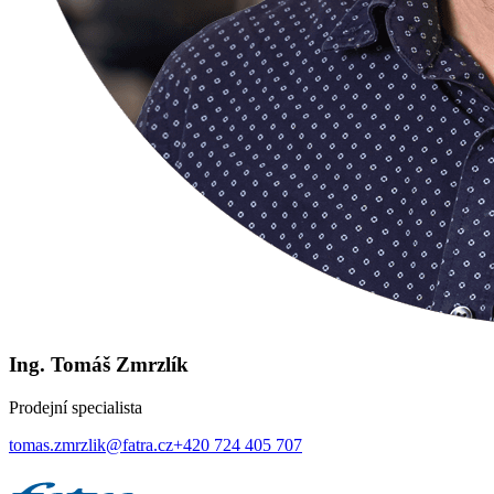
Ing. Tomáš Zmrzlík
Prodejní specialista
tomas.zmrzlik@fatra.cz
+420 724 405 707