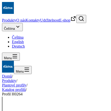
Produkty
O nás
Kontakty
Udržitelnost
E-shop
Čeština
Čeština
English
Deutsch
Menu
Menu
Domů
/
Produkty
/
Plastové profily
/
Katalog profilů
/
Profil H0264