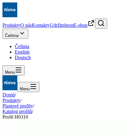
Produkty
O nás
Kontakty
Udržitelnost
E-shop
Čeština
Čeština
English
Deutsch
Menu
Menu
Domů
/
Produkty
/
Plastové profily
/
Katalog profilů
/
Profil H0310