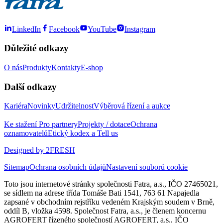
LinkedIn
Facebook
YouTube
Instagram
Důležité odkazy
O nás
Produkty
Kontakty
E-shop
Další odkazy
Kariéra
Novinky
Udržitelnost
Výběrová řízení a aukce
Ke stažení
Pro partnery
Projekty / dotace
Ochrana
oznamovatelů
Etický kodex a Tell us
Designed by 2FRESH
Sitemap
Ochrana osobních údajů
Nastavení souborů cookie
Toto jsou internetové stránky společnosti Fatra, a.s., IČO 27465021,
se sídlem na adrese třída Tomáše Bati 1541, 763 61 Napajedla
zapsané v obchodním rejstříku vedeném Krajským soudem v Brně,
oddíl B, vložka 4598. Společnost Fatra, a.s., je členem koncernu
AGROFERT řízeného společností AGROFERT, a.s., IČO