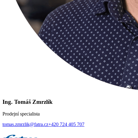
Ing. Tomáš Zmrzlík
Prodejní specialista
tomas.zmrzlik@fatra.cz
+420 724 405 707