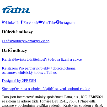
LinkedIn
Facebook
YouTube
Instagram
Důležité odkazy
O nás
Produkty
Kontakty
E-shop
Další odkazy
Kariéra
Novinky
Udržitelnost
Výběrová řízení a aukce
Ke stažení
Pro partnery
Projekty / dotace
Ochrana
oznamovatelů
Etický kodex a Tell us
Designed by 2FRESH
Sitemap
Ochrana osobních údajů
Nastavení souborů cookie
Toto jsou internetové stránky společnosti Fatra, a.s., IČO 27465021,
se sídlem na adrese třída Tomáše Bati 1541, 763 61 Napajedla
zapsané v obchodním rejstříku vedeném Krajským soudem v Brně,