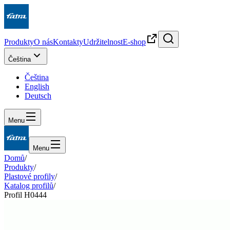
Produkty
O nás
Kontakty
Udržitelnost
E-shop
Čeština
Čeština
English
Deutsch
Menu
Menu
Domů
/
Produkty
/
Plastové profily
/
Katalog profilů
/
Profil H0444