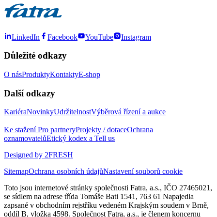
LinkedIn
Facebook
YouTube
Instagram
Důležité odkazy
O nás
Produkty
Kontakty
E-shop
Další odkazy
Kariéra
Novinky
Udržitelnost
Výběrová řízení a aukce
Ke stažení
Pro partnery
Projekty / dotace
Ochrana
oznamovatelů
Etický kodex a Tell us
Designed by 2FRESH
Sitemap
Ochrana osobních údajů
Nastavení souborů cookie
Toto jsou internetové stránky společnosti Fatra, a.s., IČO 27465021,
se sídlem na adrese třída Tomáše Bati 1541, 763 61 Napajedla
zapsané v obchodním rejstříku vedeném Krajským soudem v Brně,
oddíl B, vložka 4598. Společnost Fatra, a.s., je členem koncernu