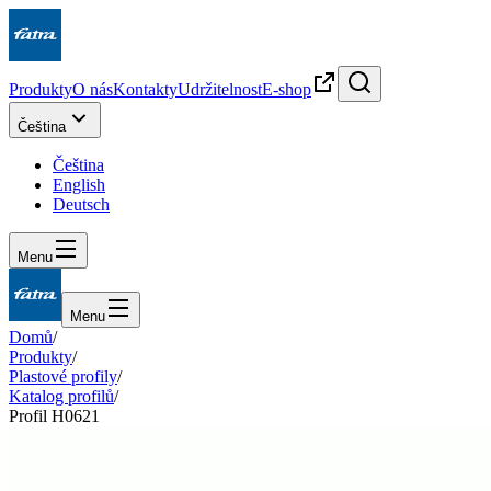
Produkty
O nás
Kontakty
Udržitelnost
E-shop
Čeština
Čeština
English
Deutsch
Menu
Menu
Domů
/
Produkty
/
Plastové profily
/
Katalog profilů
/
Profil H0621