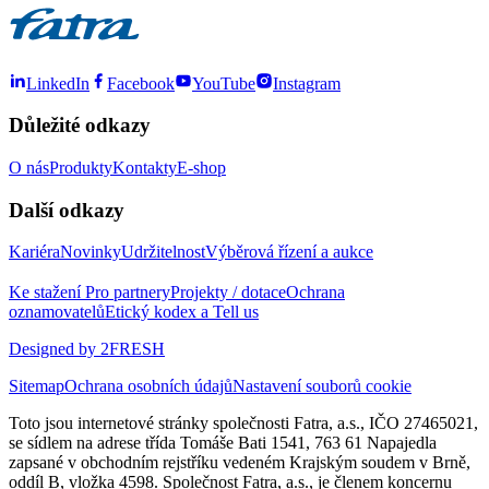
LinkedIn
Facebook
YouTube
Instagram
Důležité odkazy
O nás
Produkty
Kontakty
E-shop
Další odkazy
Kariéra
Novinky
Udržitelnost
Výběrová řízení a aukce
Ke stažení
Pro partnery
Projekty / dotace
Ochrana
oznamovatelů
Etický kodex a Tell us
Designed by 2FRESH
Sitemap
Ochrana osobních údajů
Nastavení souborů cookie
Toto jsou internetové stránky společnosti Fatra, a.s., IČO 27465021,
se sídlem na adrese třída Tomáše Bati 1541, 763 61 Napajedla
zapsané v obchodním rejstříku vedeném Krajským soudem v Brně,
oddíl B, vložka 4598. Společnost Fatra, a.s., je členem koncernu