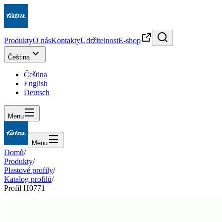
Produkty
O nás
Kontakty
Udržitelnost
E-shop
Čeština
Čeština
English
Deutsch
Menu
Menu
Domů
/
Produkty
/
Plastové profily
/
Katalog profilů
/
Profil H0771