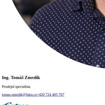
Ing. Tomáš Zmrzlík
Prodejní specialista
tomas.zmrzlik@fatra.cz
+420 724 405 707