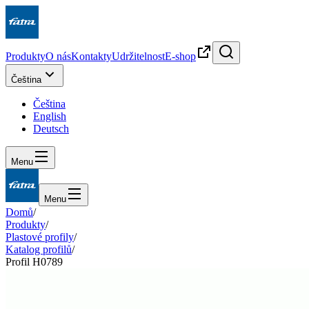
Produkty
O nás
Kontakty
Udržitelnost
E-shop
Čeština
Čeština
English
Deutsch
Menu
Menu
Domů
/
Produkty
/
Plastové profily
/
Katalog profilů
/
Profil H0789