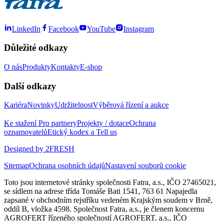
LinkedIn
Facebook
YouTube
Instagram
Důležité odkazy
O nás
Produkty
Kontakty
E-shop
Další odkazy
Kariéra
Novinky
Udržitelnost
Výběrová řízení a aukce
Ke stažení
Pro partnery
Projekty / dotace
Ochrana
oznamovatelů
Etický kodex a Tell us
Designed by 2FRESH
Sitemap
Ochrana osobních údajů
Nastavení souborů cookie
Toto jsou internetové stránky společnosti Fatra, a.s., IČO 27465021,
se sídlem na adrese třída Tomáše Bati 1541, 763 61 Napajedla
zapsané v obchodním rejstříku vedeném Krajským soudem v Brně,
oddíl B, vložka 4598. Společnost Fatra, a.s., je členem koncernu
AGROFERT řízeného společností AGROFERT, a.s., IČO