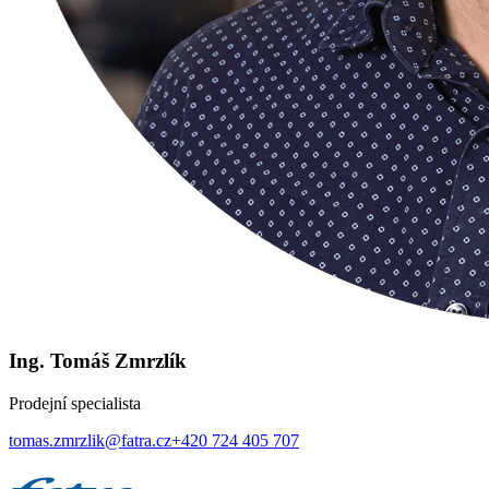
Ing. Tomáš Zmrzlík
Prodejní specialista
tomas.zmrzlik@fatra.cz
+420 724 405 707