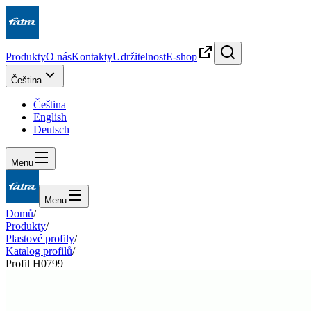
Produkty
O nás
Kontakty
Udržitelnost
E-shop
Čeština
Čeština
English
Deutsch
Menu
Menu
Domů
/
Produkty
/
Plastové profily
/
Katalog profilů
/
Profil H0799