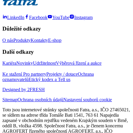
LinkedIn
Facebook
YouTube
Instagram
Důležité odkazy
O nás
Produkty
Kontakty
E-shop
Další odkazy
Kariéra
Novinky
Udržitelnost
Výběrová řízení a aukce
Ke stažení
Pro partnery
Projekty / dotace
Ochrana
oznamovatelů
Etický kodex a Tell us
Designed by 2FRESH
Sitemap
Ochrana osobních údajů
Nastavení souborů cookie
Toto jsou internetové stránky společnosti Fatra, a.s., IČO 27465021,
se sídlem na adrese třída Tomáše Bati 1541, 763 61 Napajedla
zapsané v obchodním rejstříku vedeném Krajským soudem v Brně,
oddíl B, vložka 4598. Společnost Fatra, a.s., je členem koncernu
AGROFERT řízeného společností AGROFERT, a.s., IČO