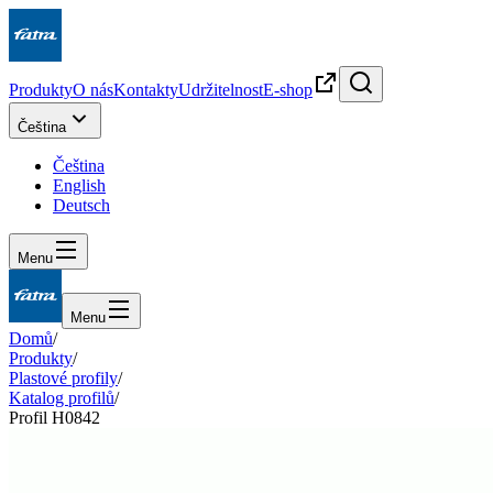
Produkty
O nás
Kontakty
Udržitelnost
E-shop
Čeština
Čeština
English
Deutsch
Menu
Menu
Domů
/
Produkty
/
Plastové profily
/
Katalog profilů
/
Profil H0842