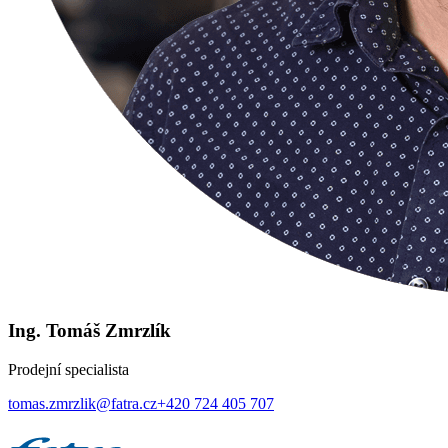
Ing. Tomáš Zmrzlík
Prodejní specialista
tomas.zmrzlik@fatra.cz
+420 724 405 707