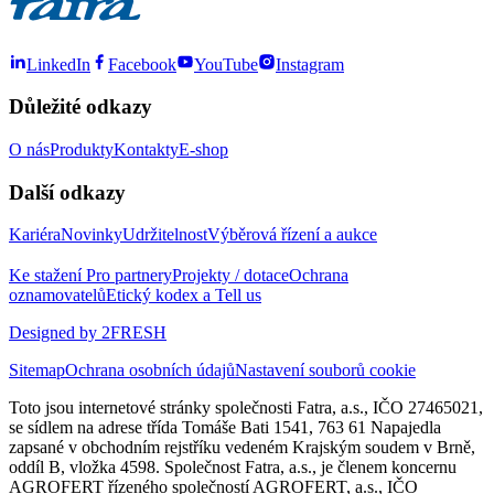
LinkedIn
Facebook
YouTube
Instagram
Důležité odkazy
O nás
Produkty
Kontakty
E-shop
Další odkazy
Kariéra
Novinky
Udržitelnost
Výběrová řízení a aukce
Ke stažení
Pro partnery
Projekty / dotace
Ochrana
oznamovatelů
Etický kodex a Tell us
Designed by 2FRESH
Sitemap
Ochrana osobních údajů
Nastavení souborů cookie
Toto jsou internetové stránky společnosti Fatra, a.s., IČO 27465021,
se sídlem na adrese třída Tomáše Bati 1541, 763 61 Napajedla
zapsané v obchodním rejstříku vedeném Krajským soudem v Brně,
oddíl B, vložka 4598. Společnost Fatra, a.s., je členem koncernu
AGROFERT řízeného společností AGROFERT, a.s., IČO