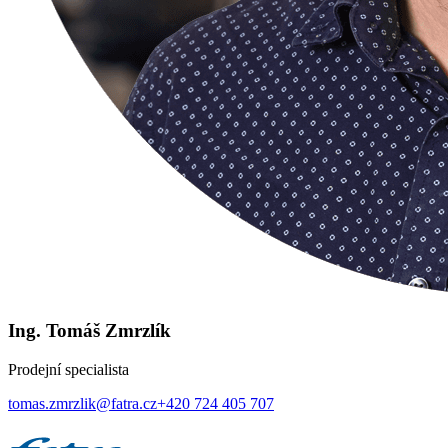
Ing. Tomáš Zmrzlík
Prodejní specialista
tomas.zmrzlik@fatra.cz
+420 724 405 707