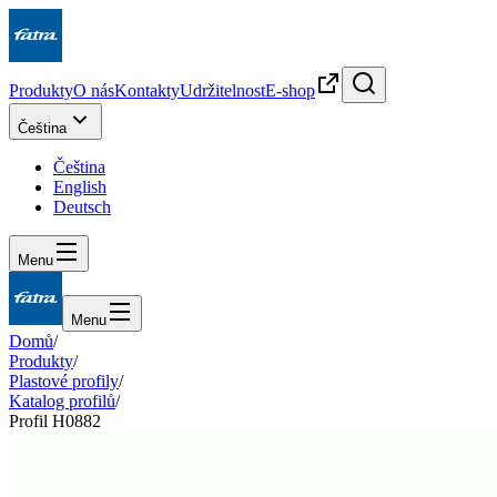
Produkty
O nás
Kontakty
Udržitelnost
E-shop
Čeština
Čeština
English
Deutsch
Menu
Menu
Domů
/
Produkty
/
Plastové profily
/
Katalog profilů
/
Profil H0882