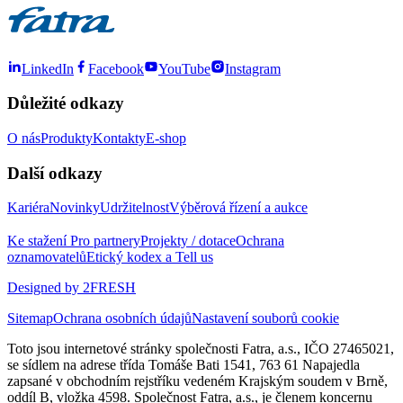
LinkedIn
Facebook
YouTube
Instagram
Důležité odkazy
O nás
Produkty
Kontakty
E-shop
Další odkazy
Kariéra
Novinky
Udržitelnost
Výběrová řízení a aukce
Ke stažení
Pro partnery
Projekty / dotace
Ochrana
oznamovatelů
Etický kodex a Tell us
Designed by 2FRESH
Sitemap
Ochrana osobních údajů
Nastavení souborů cookie
Toto jsou internetové stránky společnosti Fatra, a.s., IČO 27465021,
se sídlem na adrese třída Tomáše Bati 1541, 763 61 Napajedla
zapsané v obchodním rejstříku vedeném Krajským soudem v Brně,
oddíl B, vložka 4598. Společnost Fatra, a.s., je členem koncernu