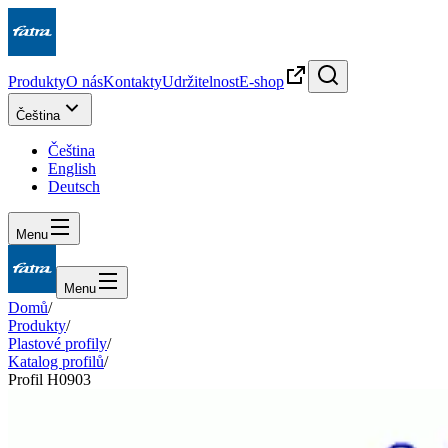
Produkty
O nás
Kontakty
Udržitelnost
E-shop
Čeština
Čeština
English
Deutsch
Menu
Menu
Domů
/
Produkty
/
Plastové profily
/
Katalog profilů
/
Profil H0903