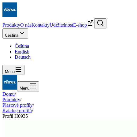
Produkty
O nás
Kontakty
Udržitelnost
E-shop
Čeština
Čeština
English
Deutsch
Menu
Menu
Domů
/
Produkty
/
Plastové profily
/
Katalog profilů
/
Profil H0935