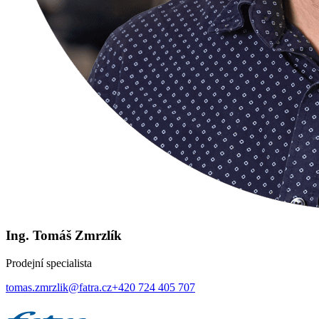
Ing. Tomáš Zmrzlík
Prodejní specialista
tomas.zmrzlik@fatra.cz
+420 724 405 707