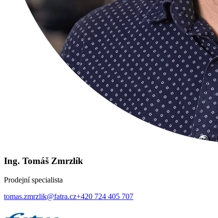
Ing. Tomáš Zmrzlík
Prodejní specialista
tomas.zmrzlik@fatra.cz
+420 724 405 707