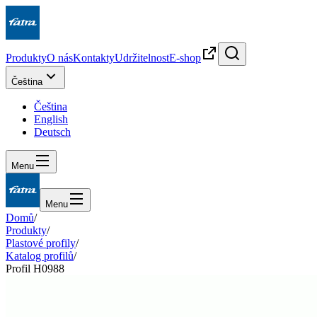
Produkty
O nás
Kontakty
Udržitelnost
E-shop
Čeština
Čeština
English
Deutsch
Menu
Menu
Domů
/
Produkty
/
Plastové profily
/
Katalog profilů
/
Profil H0988