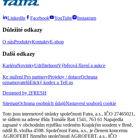
LinkedIn
Facebook
YouTube
Instagram
Důležité odkazy
O nás
Produkty
Kontakty
E-shop
Další odkazy
Kariéra
Novinky
Udržitelnost
Výběrová řízení a aukce
Ke stažení
Pro partnery
Projekty / dotace
Ochrana
oznamovatelů
Etický kodex a Tell us
Designed by 2FRESH
Sitemap
Ochrana osobních údajů
Nastavení souborů cookie
Toto jsou internetové stránky společnosti Fatra, a.s., IČO 27465021,
se sídlem na adrese třída Tomáše Bati 1541, 763 61 Napajedla
zapsané v obchodním rejstříku vedeném Krajským soudem v Brně,
oddíl B, vložka 4598. Společnost Fatra, a.s., je členem koncernu
AGROFERT řízeného společností AGROFERT, a.s., IČO