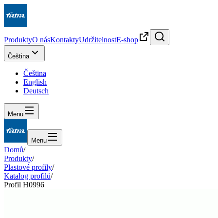
Produkty
O nás
Kontakty
Udržitelnost
E-shop
Čeština
Čeština
English
Deutsch
Menu
Menu
Domů
/
Produkty
/
Plastové profily
/
Katalog profilů
/
Profil H0996