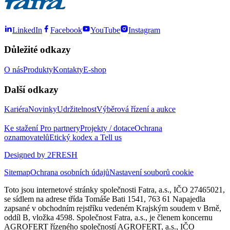
LinkedIn
Facebook
YouTube
Instagram
Důležité odkazy
O nás
Produkty
Kontakty
E-shop
Další odkazy
Kariéra
Novinky
Udržitelnost
Výběrová řízení a aukce
Ke stažení
Pro partnery
Projekty / dotace
Ochrana
oznamovatelů
Etický kodex a Tell us
Designed by 2FRESH
Sitemap
Ochrana osobních údajů
Nastavení souborů cookie
Toto jsou internetové stránky společnosti Fatra, a.s., IČO 27465021,
se sídlem na adrese třída Tomáše Bati 1541, 763 61 Napajedla
zapsané v obchodním rejstříku vedeném Krajským soudem v Brně,
oddíl B, vložka 4598. Společnost Fatra, a.s., je členem koncernu
AGROFERT řízeného společností AGROFERT, a.s., IČO