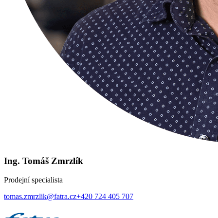
Ing. Tomáš Zmrzlík
Prodejní specialista
tomas.zmrzlik@fatra.cz
+420 724 405 707