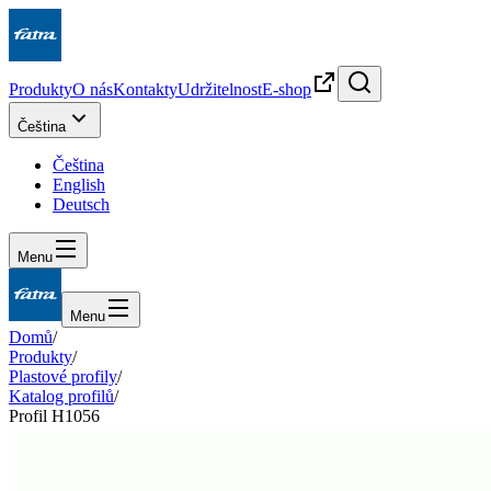
Produkty
O nás
Kontakty
Udržitelnost
E-shop
Čeština
Čeština
English
Deutsch
Menu
Menu
Domů
/
Produkty
/
Plastové profily
/
Katalog profilů
/
Profil H1056