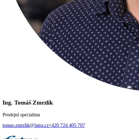
Ing. Tomáš Zmrzlík
Prodejní specialista
tomas.zmrzlik@fatra.cz
+420 724 405 707