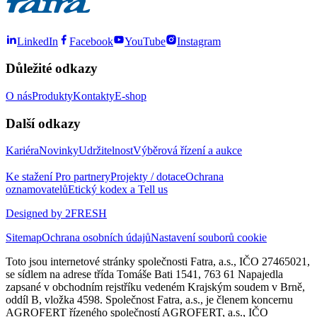
LinkedIn
Facebook
YouTube
Instagram
Důležité odkazy
O nás
Produkty
Kontakty
E-shop
Další odkazy
Kariéra
Novinky
Udržitelnost
Výběrová řízení a aukce
Ke stažení
Pro partnery
Projekty / dotace
Ochrana
oznamovatelů
Etický kodex a Tell us
Designed by 2FRESH
Sitemap
Ochrana osobních údajů
Nastavení souborů cookie
Toto jsou internetové stránky společnosti Fatra, a.s., IČO 27465021,
se sídlem na adrese třída Tomáše Bati 1541, 763 61 Napajedla
zapsané v obchodním rejstříku vedeném Krajským soudem v Brně,
oddíl B, vložka 4598. Společnost Fatra, a.s., je členem koncernu
AGROFERT řízeného společností AGROFERT, a.s., IČO