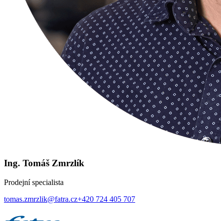
Ing. Tomáš Zmrzlík
Prodejní specialista
tomas.zmrzlik@fatra.cz
+420 724 405 707