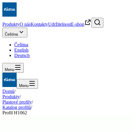
Produkty
O nás
Kontakty
Udržitelnost
E-shop
Čeština
Čeština
English
Deutsch
Menu
Menu
Domů
/
Produkty
/
Plastové profily
/
Katalog profilů
/
Profil H1062