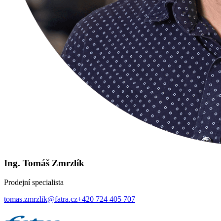
Ing. Tomáš Zmrzlík
Prodejní specialista
tomas.zmrzlik@fatra.cz
+420 724 405 707