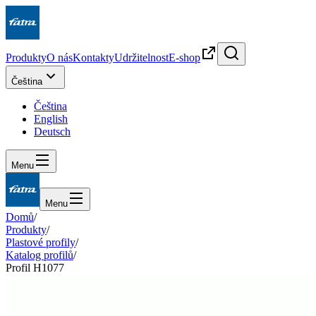
Produkty
O nás
Kontakty
Udržitelnost
E-shop
Čeština
Čeština
English
Deutsch
Menu
Menu
Domů
/
Produkty
/
Plastové profily
/
Katalog profilů
/
Profil H1077