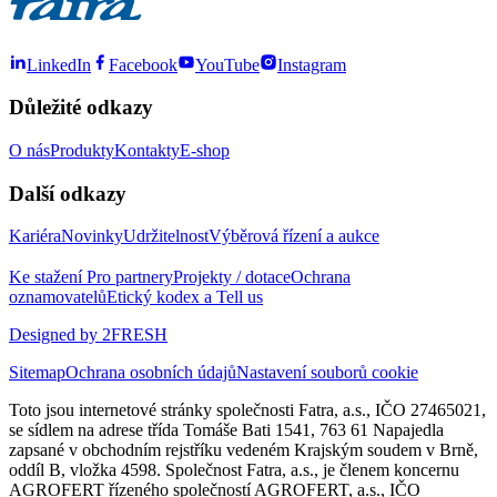
LinkedIn
Facebook
YouTube
Instagram
Důležité odkazy
O nás
Produkty
Kontakty
E-shop
Další odkazy
Kariéra
Novinky
Udržitelnost
Výběrová řízení a aukce
Ke stažení
Pro partnery
Projekty / dotace
Ochrana
oznamovatelů
Etický kodex a Tell us
Designed by 2FRESH
Sitemap
Ochrana osobních údajů
Nastavení souborů cookie
Toto jsou internetové stránky společnosti Fatra, a.s., IČO 27465021,
se sídlem na adrese třída Tomáše Bati 1541, 763 61 Napajedla
zapsané v obchodním rejstříku vedeném Krajským soudem v Brně,
oddíl B, vložka 4598. Společnost Fatra, a.s., je členem koncernu
AGROFERT řízeného společností AGROFERT, a.s., IČO