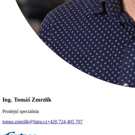
Ing. Tomáš Zmrzlík
Prodejní specialista
tomas.zmrzlik@fatra.cz
+420 724 405 707