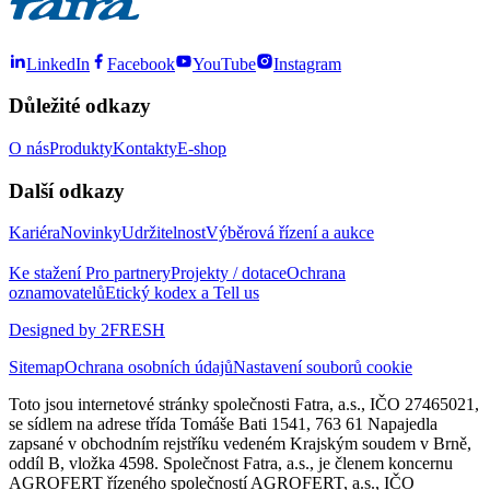
LinkedIn
Facebook
YouTube
Instagram
Důležité odkazy
O nás
Produkty
Kontakty
E-shop
Další odkazy
Kariéra
Novinky
Udržitelnost
Výběrová řízení a aukce
Ke stažení
Pro partnery
Projekty / dotace
Ochrana
oznamovatelů
Etický kodex a Tell us
Designed by 2FRESH
Sitemap
Ochrana osobních údajů
Nastavení souborů cookie
Toto jsou internetové stránky společnosti Fatra, a.s., IČO 27465021,
se sídlem na adrese třída Tomáše Bati 1541, 763 61 Napajedla
zapsané v obchodním rejstříku vedeném Krajským soudem v Brně,
oddíl B, vložka 4598. Společnost Fatra, a.s., je členem koncernu
AGROFERT řízeného společností AGROFERT, a.s., IČO