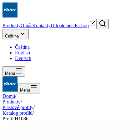
Produkty
O nás
Kontakty
Udržitelnost
E-shop
Čeština
Čeština
English
Deutsch
Menu
Menu
Domů
/
Produkty
/
Plastové profily
/
Katalog profilů
/
Profil H1086