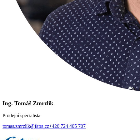
Ing. Tomáš Zmrzlík
Prodejní specialista
tomas.zmrzlik@fatra.cz
+420 724 405 707