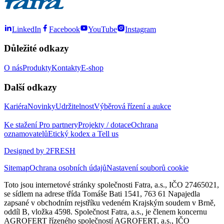
LinkedIn
Facebook
YouTube
Instagram
Důležité odkazy
O nás
Produkty
Kontakty
E-shop
Další odkazy
Kariéra
Novinky
Udržitelnost
Výběrová řízení a aukce
Ke stažení
Pro partnery
Projekty / dotace
Ochrana
oznamovatelů
Etický kodex a Tell us
Designed by 2FRESH
Sitemap
Ochrana osobních údajů
Nastavení souborů cookie
Toto jsou internetové stránky společnosti Fatra, a.s., IČO 27465021,
se sídlem na adrese třída Tomáše Bati 1541, 763 61 Napajedla
zapsané v obchodním rejstříku vedeném Krajským soudem v Brně,
oddíl B, vložka 4598. Společnost Fatra, a.s., je členem koncernu
AGROFERT řízeného společností AGROFERT, a.s., IČO