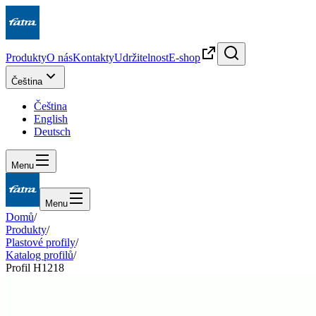
Produkty
O nás
Kontakty
Udržitelnost
E-shop
Čeština
Čeština
English
Deutsch
Menu
Menu
Domů
/
Produkty
/
Plastové profily
/
Katalog profilů
/
Profil H1218