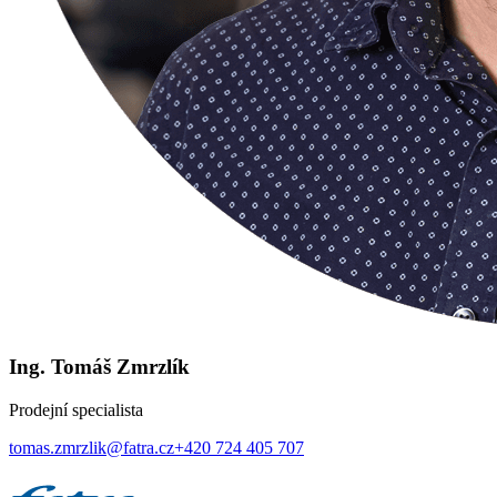
Ing. Tomáš Zmrzlík
Prodejní specialista
tomas.zmrzlik@fatra.cz
+420 724 405 707