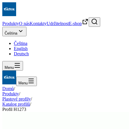
Produkty
O nás
Kontakty
Udržitelnost
E-shop
Čeština
Čeština
English
Deutsch
Menu
Menu
Domů
/
Produkty
/
Plastové profily
/
Katalog profilů
/
Profil H1273