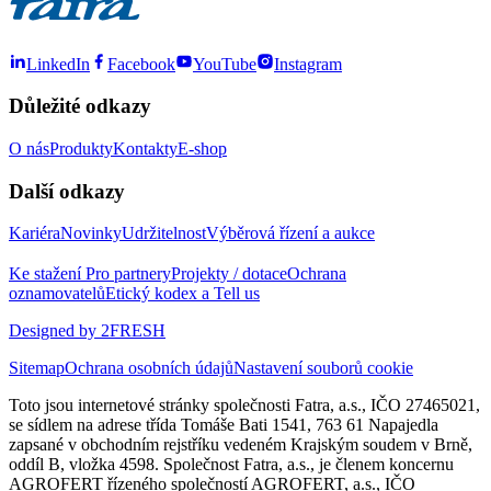
LinkedIn
Facebook
YouTube
Instagram
Důležité odkazy
O nás
Produkty
Kontakty
E-shop
Další odkazy
Kariéra
Novinky
Udržitelnost
Výběrová řízení a aukce
Ke stažení
Pro partnery
Projekty / dotace
Ochrana
oznamovatelů
Etický kodex a Tell us
Designed by 2FRESH
Sitemap
Ochrana osobních údajů
Nastavení souborů cookie
Toto jsou internetové stránky společnosti Fatra, a.s., IČO 27465021,
se sídlem na adrese třída Tomáše Bati 1541, 763 61 Napajedla
zapsané v obchodním rejstříku vedeném Krajským soudem v Brně,
oddíl B, vložka 4598. Společnost Fatra, a.s., je členem koncernu
AGROFERT řízeného společností AGROFERT, a.s., IČO