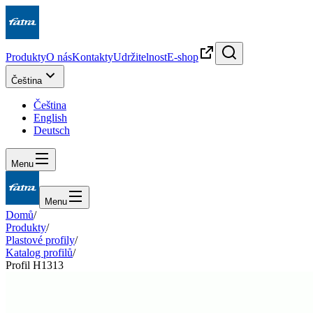
Produkty
O nás
Kontakty
Udržitelnost
E-shop
Čeština
Čeština
English
Deutsch
Menu
Menu
Domů
/
Produkty
/
Plastové profily
/
Katalog profilů
/
Profil H1313