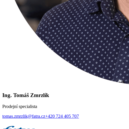
Ing. Tomáš Zmrzlík
Prodejní specialista
tomas.zmrzlik@fatra.cz
+420 724 405 707