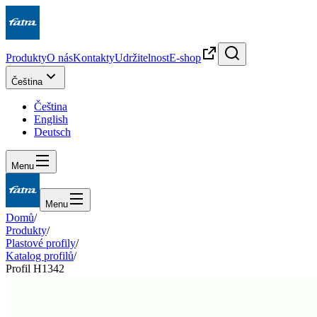
Produkty
O nás
Kontakty
Udržitelnost
E-shop
Čeština
Čeština
English
Deutsch
Menu
Menu
Domů
/
Produkty
/
Plastové profily
/
Katalog profilů
/
Profil H1342