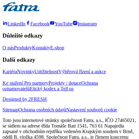
LinkedIn
Facebook
YouTube
Instagram
Důležité odkazy
O nás
Produkty
Kontakty
E-shop
Další odkazy
Kariéra
Novinky
Udržitelnost
Výběrová řízení a aukce
Ke stažení
Pro partnery
Projekty / dotace
Ochrana
oznamovatelů
Etický kodex a Tell us
Designed by 2FRESH
Sitemap
Ochrana osobních údajů
Nastavení souborů cookie
Toto jsou internetové stránky společnosti Fatra, a.s., IČO 27465021,
se sídlem na adrese třída Tomáše Bati 1541, 763 61 Napajedla
zapsané v obchodním rejstříku vedeném Krajským soudem v Brně,
oddíl B, vložka 4598. Společnost Fatra, a.s., je členem koncernu