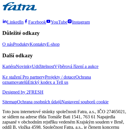
LinkedIn
Facebook
YouTube
Instagram
Důležité odkazy
O nás
Produkty
Kontakty
E-shop
Další odkazy
Kariéra
Novinky
Udržitelnost
Výběrová řízení a aukce
Ke stažení
Pro partnery
Projekty / dotace
Ochrana
oznamovatelů
Etický kodex a Tell us
Designed by 2FRESH
Sitemap
Ochrana osobních údajů
Nastavení souborů cookie
Toto jsou internetové stránky společnosti Fatra, a.s., IČO 27465021,
se sídlem na adrese třída Tomáše Bati 1541, 763 61 Napajedla
zapsané v obchodním rejstříku vedeném Krajským soudem v Brně,
oddíl B, vložka 4598. Společnost Fatra, a.s., je členem koncernu