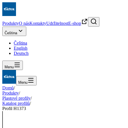
Produkty
O nás
Kontakty
Udržitelnost
E-shop
Čeština
Čeština
English
Deutsch
Menu
Menu
Domů
/
Produkty
/
Plastové profily
/
Katalog profilů
/
Profil H1373