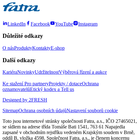
LinkedIn
Facebook
YouTube
Instagram
Důležité odkazy
O nás
Produkty
Kontakty
E-shop
Další odkazy
Kariéra
Novinky
Udržitelnost
Výběrová řízení a aukce
Ke stažení
Pro partnery
Projekty / dotace
Ochrana
oznamovatelů
Etický kodex a Tell us
Designed by 2FRESH
Sitemap
Ochrana osobních údajů
Nastavení souborů cookie
Toto jsou internetové stránky společnosti Fatra, a.s., IČO 27465021,
se sídlem na adrese třída Tomáše Bati 1541, 763 61 Napajedla
zapsané v obchodním rejstříku vedeném Krajským soudem v Brně,
oddíl B, vložka 4598. Společnost Fatra, a.s., je členem koncernu