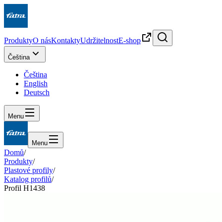
Produkty
O nás
Kontakty
Udržitelnost
E-shop
Čeština
Čeština
English
Deutsch
Menu
Menu
Domů
/
Produkty
/
Plastové profily
/
Katalog profilů
/
Profil H1438