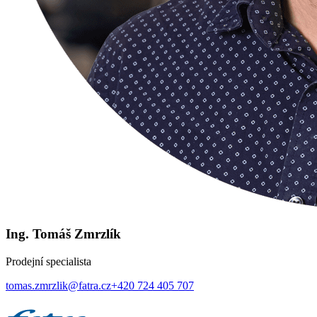
Ing. Tomáš Zmrzlík
Prodejní specialista
tomas.zmrzlik@fatra.cz
+420 724 405 707