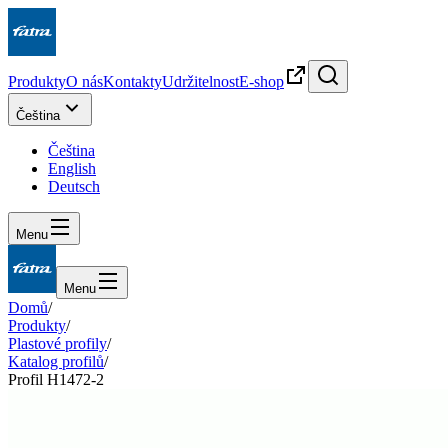
Produkty
O nás
Kontakty
Udržitelnost
E-shop
Čeština
Čeština
English
Deutsch
Menu
Menu
Domů
/
Produkty
/
Plastové profily
/
Katalog profilů
/
Profil H1472-2