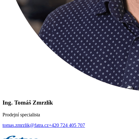
Ing. Tomáš Zmrzlík
Prodejní specialista
tomas.zmrzlik@fatra.cz
+420 724 405 707