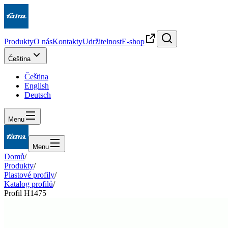
Produkty
O nás
Kontakty
Udržitelnost
E-shop
Čeština
Čeština
English
Deutsch
Menu
Menu
Domů
/
Produkty
/
Plastové profily
/
Katalog profilů
/
Profil H1475