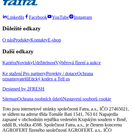
LinkedIn
Facebook
YouTube
Instagram
Důležité odkazy
O nás
Produkty
Kontakty
E-shop
Další odkazy
Kariéra
Novinky
Udržitelnost
Výběrová řízení a aukce
Ke stažení
Pro partnery
Projekty / dotace
Ochrana
oznamovatelů
Etický kodex a Tell us
Designed by 2FRESH
Sitemap
Ochrana osobních údajů
Nastavení souborů cookie
Toto jsou internetové stránky společnosti Fatra, a.s., IČO 27465021,
se sídlem na adrese třída Tomáše Bati 1541, 763 61 Napajedla
zapsané v obchodním rejstříku vedeném Krajským soudem v Brně,
oddíl B, vložka 4598. Společnost Fatra, a.s., je členem koncernu
AGROFERT řízeného společností AGROFERT, a.s., IČO