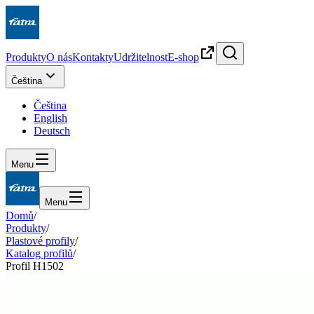
Produkty
O nás
Kontakty
Udržitelnost
E-shop
Čeština
Čeština
English
Deutsch
Menu
Menu
Domů
/
Produkty
/
Plastové profily
/
Katalog profilů
/
Profil H1502