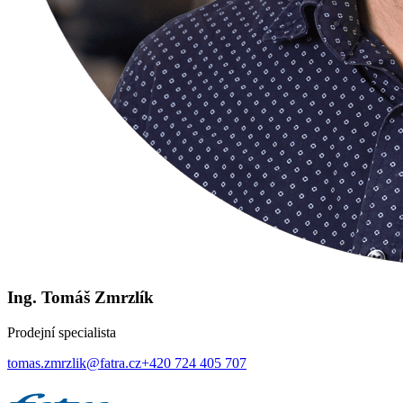
Ing. Tomáš Zmrzlík
Prodejní specialista
tomas.zmrzlik@fatra.cz
+420 724 405 707