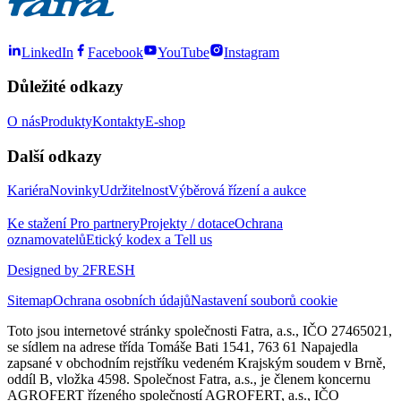
LinkedIn
Facebook
YouTube
Instagram
Důležité odkazy
O nás
Produkty
Kontakty
E-shop
Další odkazy
Kariéra
Novinky
Udržitelnost
Výběrová řízení a aukce
Ke stažení
Pro partnery
Projekty / dotace
Ochrana
oznamovatelů
Etický kodex a Tell us
Designed by 2FRESH
Sitemap
Ochrana osobních údajů
Nastavení souborů cookie
Toto jsou internetové stránky společnosti Fatra, a.s., IČO 27465021,
se sídlem na adrese třída Tomáše Bati 1541, 763 61 Napajedla
zapsané v obchodním rejstříku vedeném Krajským soudem v Brně,
oddíl B, vložka 4598. Společnost Fatra, a.s., je členem koncernu
AGROFERT řízeného společností AGROFERT, a.s., IČO