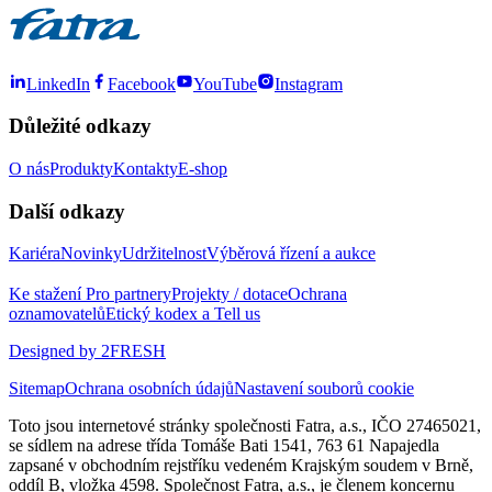
LinkedIn
Facebook
YouTube
Instagram
Důležité odkazy
O nás
Produkty
Kontakty
E-shop
Další odkazy
Kariéra
Novinky
Udržitelnost
Výběrová řízení a aukce
Ke stažení
Pro partnery
Projekty / dotace
Ochrana
oznamovatelů
Etický kodex a Tell us
Designed by 2FRESH
Sitemap
Ochrana osobních údajů
Nastavení souborů cookie
Toto jsou internetové stránky společnosti Fatra, a.s., IČO 27465021,
se sídlem na adrese třída Tomáše Bati 1541, 763 61 Napajedla
zapsané v obchodním rejstříku vedeném Krajským soudem v Brně,
oddíl B, vložka 4598. Společnost Fatra, a.s., je členem koncernu