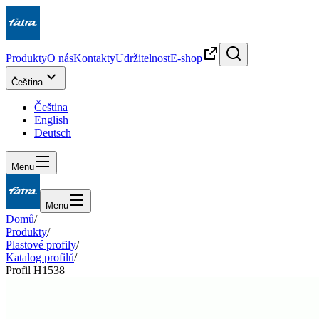
Produkty
O nás
Kontakty
Udržitelnost
E-shop
Čeština
Čeština
English
Deutsch
Menu
Menu
Domů
/
Produkty
/
Plastové profily
/
Katalog profilů
/
Profil H1538